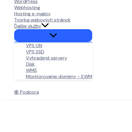
WordPress
Webhosting
Hosting e-mailov
Tvorba webových stránok
Ďalšie služby
VPS ON
VPS SSD
Vyhradené servery
Disk
WMS
Monitorovanie domény – EWM
🛟 Podpora