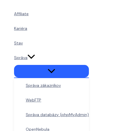
Preskočiť
na
Affiliate
obsah
Kariéra
Stav
Správa
Správa zákazníkov
WebFTP
Správa databázy (phpMyAdmin)
OpenNebula