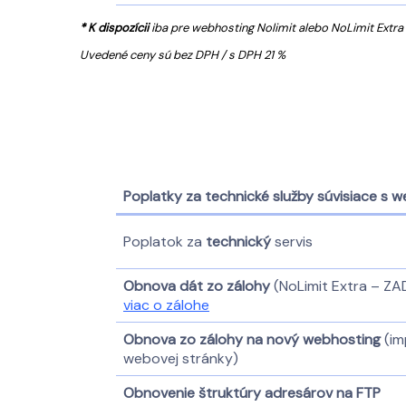
* K dispozícii
iba pre webhosting Nolimit alebo NoLimit Extra
Uvedené ceny sú bez DPH / s DPH 21 %
Poplatky za technické služby súvisiace s
Poplatok za
technický
servis
Obnova dát zo zálohy
(NoLimit Extra – Z
viac o zálohe
Obnova zo zálohy na nový webhosting
(im
webovej stránky)
Obnovenie štruktúry adresárov na FTP