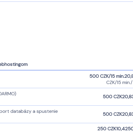
 webhostingom
500 CZK/15 min.
20,
CZK/15 min.
/
ADARMO)
500 CZK
20,8
port databázy a spustenie
500 CZK
20,8
250 CZK
10,42
50