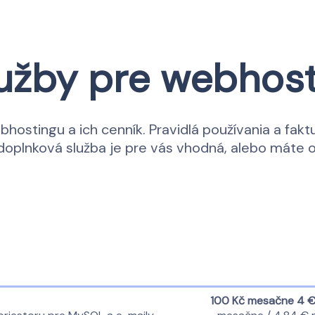
užby pre webhost
hostingu a ich cenník. Pravidlá používania a fakt
orá doplnková služba je pre vás vhodná, alebo máte 
100 Kč mesačne
4 