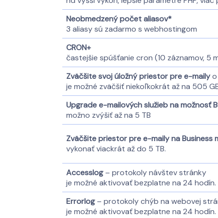
nd vyšší výkon, lepšie parametre PHP, viac
Neobmedzený počet aliasov*
3 aliasy sú zadarmo s webhostingom
CRON+
častejšie spúšťanie cron (10 záznamov, 5 m
Zväčšite svoj úložný priestor pre e-maily
o
je možné zväčšiť niekoľkokrát až na 505 G
Upgrade e-mailových služieb na možnosť B
možno zvýšiť až na 5 TB
Zväčšite priestor pre e-maily na Business m
vykonať viackrát až do 5 TB.
Accesslog
– protokoly návštev stránky
je možné aktivovať bezplatne na 24 hodín.
Errorlog
– protokoly chýb na webovej str
je možné aktivovať bezplatne na 24 hodín.